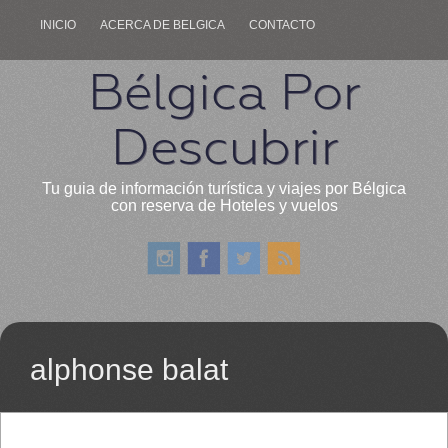
INICIO
ACERCA DE BELGICA
CONTACTO
Bélgica Por
Descubrir
Tu guia de información turística y viajes por Bélgica
con reserva de Hoteles y vuelos
alphonse balat