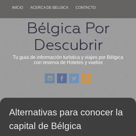
INICIO
ACERCA DE BELGICA
CONTACTO
Bélgica Por
Descubrir
Tu guia de información turística y viajes por Bélgica
con reserva de Hoteles y vuelos
Alternativas para conocer la
capital de Bélgica