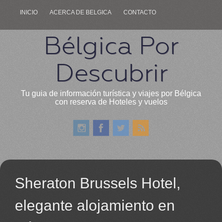
INICIO
ACERCA DE BELGICA
CONTACTO
Bélgica Por
Descubrir
Tu guia de información turística y viajes por Bélgica
con reserva de Hoteles y vuelos
Sheraton Brussels Hotel,
elegante alojamiento en