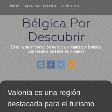
INICIO
ACERCA DE BELGICA
CONTACTO
Bélgica Por
Descubrir
Tu guia de información turística y viajes por Bélgica
con reserva de Hoteles y vuelos
Valonia es una región
destacada para el turismo