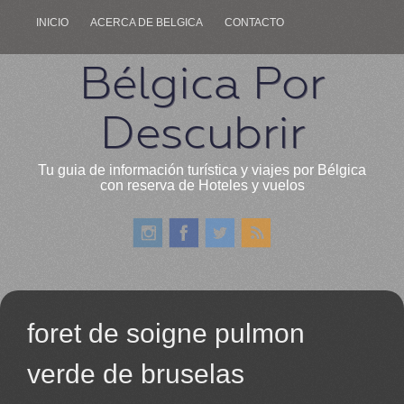
INICIO
ACERCA DE BELGICA
CONTACTO
Bélgica Por
Descubrir
Tu guia de información turística y viajes por Bélgica
con reserva de Hoteles y vuelos
foret de soigne pulmon
verde de bruselas