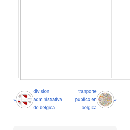
division
tranporte
«
administrativa
publico en
»
de belgica
belgica