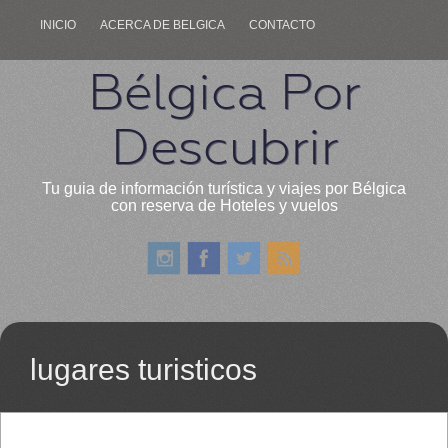
INICIO
ACERCA DE BELGICA
CONTACTO
Bélgica Por
Descubrir
Tu guia de información turística y viajes por Bélgica
con reserva de Hoteles y vuelos
lugares turisticos